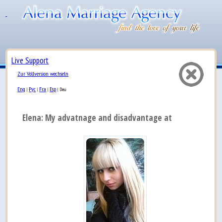
Live Support
Zur Vollversion wechseln
Eng
Рус
Fra
Esp
|
|
|
|
Deu
Elena: My advatnage and disadvantage at the same tim.