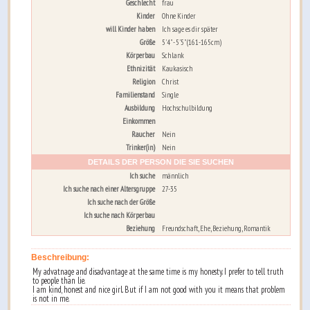
Geschlecht
frau
Kinder
Ohne Kinder
will Kinder haben
Ich sage es dir später
Größe
5'4" - 5'5" (161-165cm)
Körperbau
Schlank
Ethnizität
Kaukasisch
Religion
Christ
Familienstand
Single
Ausbildung
Hochschulbildung
Einkommen
Raucher
Nein
Trinker(in)
Nein
DETAILS DER PERSON DIE SIE SUCHEN
Ich suche
männlich
Ich suche nach einer Altersgruppe
27-35
Ich suche nach der Größe
Ich suche nach Körperbau
Beziehung
Freundschaft, Ehe, Beziehung, Romantik
Beschreibung:
My advatnage and disadvantage at the same time is my honesty. I prefer to tell truth
to people than lie.
I am kind, honest and nice girl. But if I am not good with you it means that problem
is not in me.