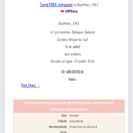
Send FREE message
to NicePeter_1963
NicePeter_1963
62 y/o homme, Zodiaque: Balance
Durban, Afrique du Sud
To be added
sans enfants
Dernier en ligne: 19 juillet 2026
ID: 1001819216
Amis :
Pink_Pearl_
...
,
DÉTAILS PERSONNELS ET INFORMATIONS DE CONTACT
DÉTAILS PERSONNELS
Sexe
homme
Enfants
sans enfants
Veut des enfants
Je vous le dirai plus tard
Taille