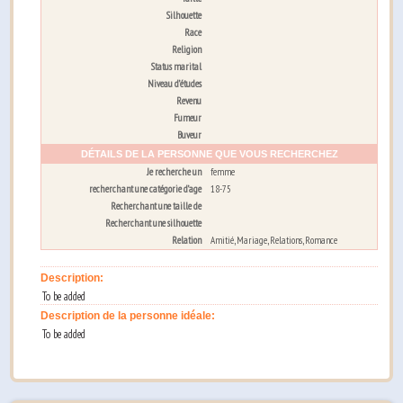
Silhouette
Race
Religion
Status marital
Niveau d’études
Revenu
Fumeur
Buveur
DÉTAILS DE LA PERSONNE QUE VOUS RECHERCHEZ
Je recherche un
femme
recherchant une catégorie d’age
18-75
Recherchant une taille de
Recherchant une silhouette
Relation
Amitié, Mariage, Relations, Romance
Description:
To be added
Description de la personne idéale:
To be added