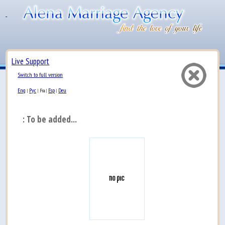
Live Support
Switch to full version
Eng
Рус
Esp
Deu
|
|
Fra
|
|
: To be added...