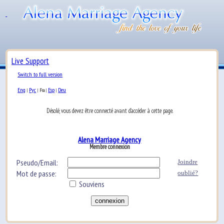
Live Support
Switch to full version
Eng
Рус
Esp
Deu
|
|
Fra
|
|
Désolé, vous devez être connecté avant d’accéder à cette page.
Alena Marriage Agency
Membre connexion
Pseudo/Email:
Joindre
Mot de passe:
oublié?
Souviens