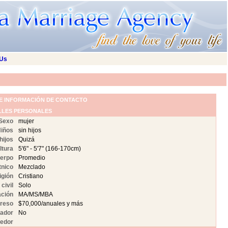
 Us
 E INFORMACIÓN DE CONTACTO
LLES PERSONALES
Sexo
mujer
iños
sin hijos
hijos
Quizá
ltura
5'6" - 5'7" (166-170cm)
uerpo
Promedio
tnico
Mezclado
igión
Cristiano
civil
Solo
ción
MA/MS/MBA
greso
$70,000/anuales y más
ador
No
edor