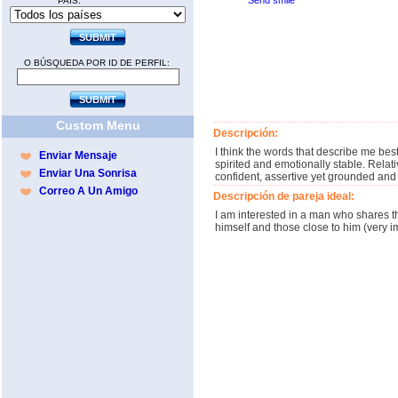
Send smile
PAÍS:
O BÚSQUEDA POR ID DE PERFIL:
Custom Menu
Descripción:
I think the words that describe me bes
Enviar Mensaje
spirited and emotionally stable. Relat
Enviar Una Sonrisa
confident, assertive yet grounded and
Correo A Un Amigo
Descripción de pareja ideal:
I am interested in a man who shares t
himself and those close to him (very 