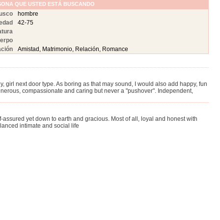
RSONA QUE USTED ESTÁ BUSCANDO
usco
hombre
 edad
42-75
atura
uerpo
ación
Amistad, Matrimonio, Relación, Romance
y, girl next door type. As boring as that may sound, I would also add happy, fun
ve, generous, compassionate and caring but never a "pushover". Independent,
assured yet down to earth and gracious. Most of all, loyal and honest with
anced intimate and social life