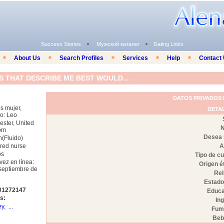
Success Stories
Мужской каталог
Dating Links
About Us
Search Profiles
Services
Help
Contact
DS THAT DESCRIBE ME BEST WOULD...
DATOS PRIVADOS
s mujer,
DETA
o: Leo
ster, United
N
om
Desea 
h(Fluido)
ered nurse
A
os
Tipo de c
vez en línea:
Origen é
septiembre de
Rel
Estado 
001272147
Educa
s:
In
ey
,
...
Fum
Beb