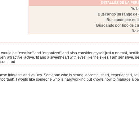
DETALLES DE LA PE
Yo b
Buscando un rango de
Buscando por est
Buscando por tipo de c
Rel
t would be "creative" and "organized" and also consider myself just a normal, health
ively attractive, active, fit and a sweetheart with eyes like the skies. I am sensiti
 centered
hese interests and values. Someone who is strong, accomplished, experienced, self-
important). I would like someone who is hardworking but knows how to manage a bal