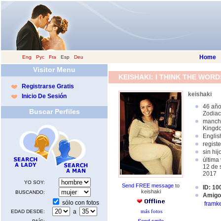
Home
Eng
|
Рус
|
Fra
|
Esp
|
Deu
Visitor Menu
KEISHAKI: I THINK THE WOR
Registrarse Gratis
keishaki
Inicio De Sesión
46 año
Buscar Perfiles
Zodiac
manche
Kingd
Englis
regist
sin hij
última 
12 de 
2017
YO SOY:
Send FREE message
to
ID: 1
keishaki
BUSCANDO:
Amigo
sólo con fotos
framk
a
más fotos
EDAD DESDE: