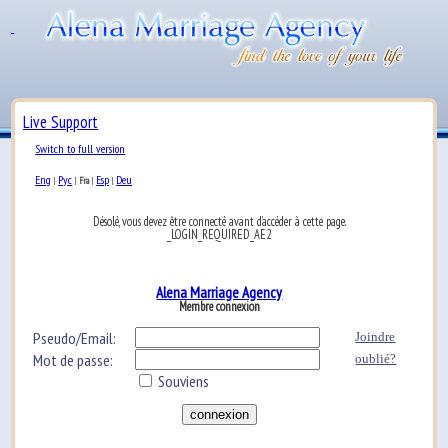
Live Support
Switch to full version
Eng
Рус
Esp
Deu
|
|
Fra
|
|
Désolé, vous devez être connecté avant d’accéder à cette page.
_LOGIN_REQUIRED_AE2
Alena Marriage Agency
Membre connexion
Pseudo/Email:
Joindre
Mot de passe:
oublié?
Souviens