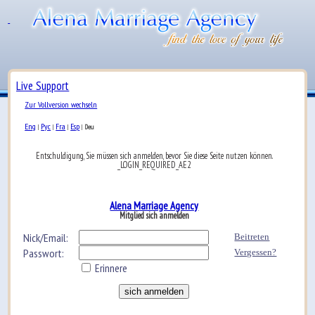
Live Support
Zur Vollversion wechseln
Eng
Рус
Fra
Esp
|
|
|
|
Deu
Entschuldigung, Sie müssen sich anmelden, bevor Sie diese Seite nutzen können.
_LOGIN_REQUIRED_AE2
Alena Marriage Agency
Mitglied sich anmelden
Nick/Email:
Beitreten
Passwort:
Vergessen?
Erinnere