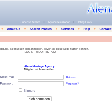
Success Stories
Мужской каталог
Dating Links
About Us
Search Profiles
Services
Help
Contact
digung, Sie müssen sich anmelden, bevor Sie diese Seite nutzen können.
_LOGIN_REQUIRED_AE2
Alena Marriage Agency
Mitglied sich anmelden
Nick/Email:
Beitreten
Passwort:
Vergessen?
Erinnere