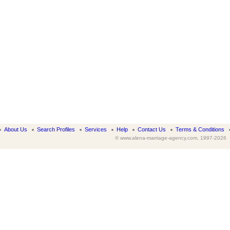
About Us
Search Profiles
Services
Help
Contact Us
Terms & Conditions
© www.alena-marriage-agency.com, 1997-2026