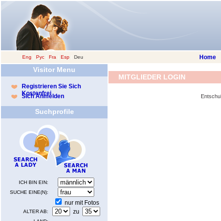
Home
Eng
|
Рус
|
Fra
|
Esp
|
Deu
Visitor Menu
MITGLIEDER LOGIN
Registrieren Sie Sich
Kostenfrei
Sich Anmelden
Entschul
Suchprofile
ICH BIN EIN:
SUCHE EINE(N):
nur mit Fotos
zu
ALTER AB: