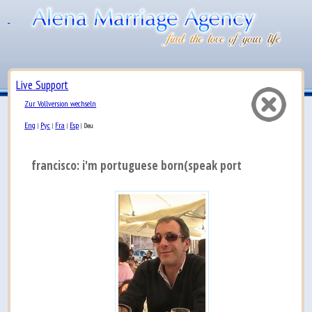
Live Support
Zur Vollversion wechseln
Eng
Рус
Fra
Esp
|
|
|
|
Deu
francisco: i'm portuguese born(speak portuguese) i sp...