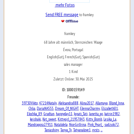
mehr Fotos
Send FREE message
to framkey
framkey
68 Jahre alt männlich, Sternzeichen: Waage
Évora, Portugal
English(Gut), French(Gut), Spanish(Gut)
sales manager
1 Kind
Zuletzt Online: 30. Mai 2025
ID: 1000159149
Freunde:
39730Vikto
47214Nataly
Aleksandra888
Alina2017
Allamaya
Blond_Inna
,
,
,
,
,
,
Chlia
DariaNA555
Dream_Of_NIGHT
ElennaCharmy
Elizabeth01
,
,
,
,
,
Elochka_89
Grudtan
happyday11
Ignati_Tati
Janetta_go
katrin1982
,
,
,
,
,
,
keishaki
Ket_sweet
Kittygirl_21957843
Kitty_Bomb
Lesika_La
,
,
,
,
,
Mandragora27911
Natalidela
NiceGirlIrina
Pink_Pearl_
sudzuki72
,
,
,
,
,
Taniashiny
Tanya_Tv
Tatyanalove1
vvsts
...
,
,
,
,