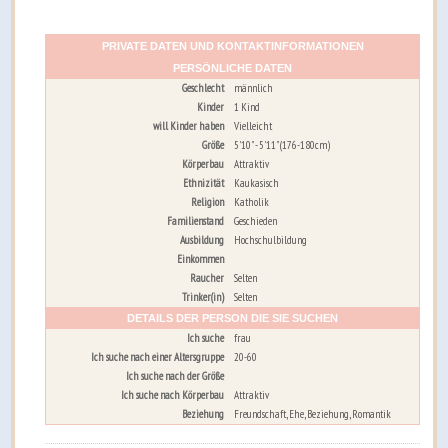
PRIVATE DATEN UND KONTAKTINFORMATIONEN
PERSÖNLICHE DATEN
Geschlecht
männlich
Kinder
1 Kind
will Kinder haben
Vielleicht
Größe
5'10" - 5'11" (176-180cm)
Körperbau
Attraktiv
Ethnizität
Kaukasisch
Religion
Katholik
Familienstand
Geschieden
Ausbildung
Hochschulbildung
Einkommen
Raucher
Selten
Trinker(in)
Selten
DETAILS DER PERSON DIE SIE SUCHEN
Ich suche
frau
Ich suche nach einer Altersgruppe
20-60
Ich suche nach der Größe
Ich suche nach Körperbau
Attraktiv
Beziehung
Freundschaft, Ehe, Beziehung, Romantik